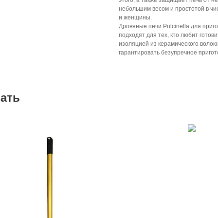
этого, а также защищает печь от не
небольшим весом и простотой в чист
и женщины.
Дровяные печи Pulcinella для при
подходят для тех, кто любит гото
изоляцией из керамического волок
гарантировать безупречное пригот
вать