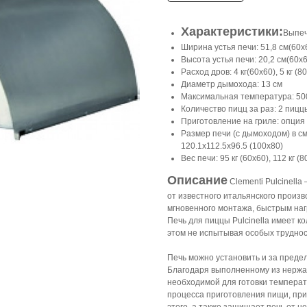
Характеристики:
Выпечк
Ширина устья печи: 51,8 см(60х6
Высота устья печи: 20,2 см(60х6
Расход дров: 4 кг(60х60), 5 кг (80
Диаметр дымохода: 13 см
Максимальная температура: 50
Количество пицц за раз: 2 пиццы
Приготовление на гриле: опция
Размер печи (с дымоходом) в см
120.1х112.5х96.5 (100х80)
Вес печи: 95 кг (60х60), 112 кг (
Описание
Clementi Pulcinell
от известного итальянского произв
мгновенного монтажа, быстрым наг
Печь для пиццы Pulcinella имеет к
этом не испытывая особых труднос
Печь можно установить и за предел
Благодаря выполненному из нержав
необходимой для готовки температ
процесса приготовления пищи, при