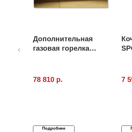
Дополнительная
Ко
RNI A
газовая горелка
SP
TTA в
Clementi
Clementi в
78 810
р.
7 5
Подробнее