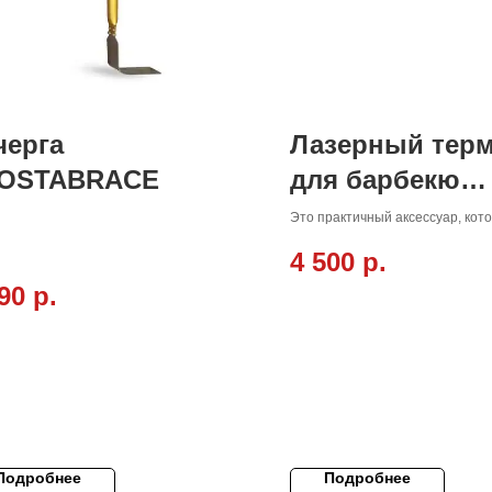
черга
Лазерный тер
OSTABRACE
для барбекю
Clementi
Это практичный аксессуар, кот
позволяет вам резать или брать
4 500
р.
гриля, с барбекю или ломтик то
вынутой пиццы!
90
р.
Подробнее
Подробнее