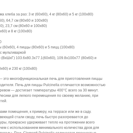
а хлеба за раз: 3 кг (60х60), 4 кг (80х60) и 5 кг (100х80)
0), 64,7 см (80х60 и 100х80)
0), 23,7 см (80х60 и 100х80)
х60) и 8 кг (100х80)
0
 (60х60), 4 пиццы (80х60) и 5 пицц (100х80)
 с мультиваркой
 (ВхШхГ) 103.6х80.3х77.1(60х60), 109.8х100х77 (80х60) и
80х60) и 230 кг (100х80)
a — это многофункциональная печь для приготовления пиццы
одителя. Печь для пиццы Pulcinella отличается возможностью
ревом — достигает температуры 400°C всего за 30 минут.
олесики для легкого перемещения по своему желанию, при
тей.
ами помещения, к примеру, на террасе или же в саду.
еющей стали своду, печь быстро разогревается до
уры, прекрасно удерживает тепло на протяжении всего
чем с использованием минимального количества дров для