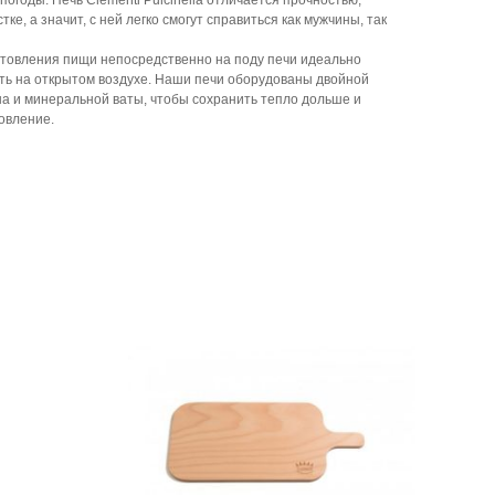
погоды. Печь Clementi Pulcinella отличается прочностью,
ке, а значит, с ней легко смогут справиться как мужчины, так
готовления пищи непосредственно на поду печи идеально
вить на открытом воздухе. Наши печи оборудованы двойной
на и минеральной ваты, чтобы сохранить тепло дольше и
овление.